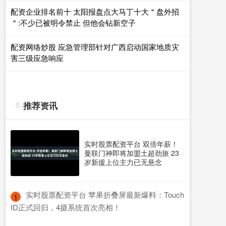
配资企业排名前十 太阳报盘点大马丁十大＂盘外招
＂:不少已被明令禁止 但他会钻新空子
配资网络炒股 应急管理部针对广西启动国家地质灾
害三级应急响应
推荐资讯
实时股票配资平台 双倍年薪！
曼联门神即将加盟土超劲旅 23
岁新援上位主力已无悬念
​实时股票配资平台 苹果折叠屏最新爆料：Touch
1
ID正式回归，4摄系统首次亮相！