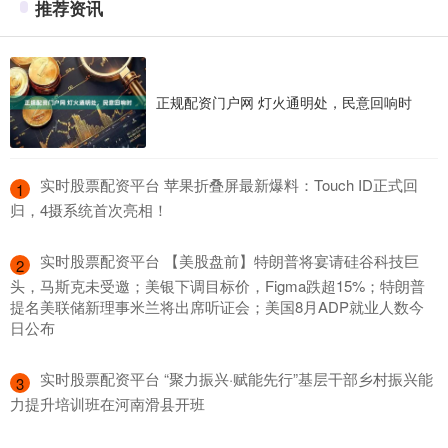
推荐资讯
正规配资门户网 灯火通明处，民意回响时
​实时股票配资平台 苹果折叠屏最新爆料：Touch ID正式回
1
归，4摄系统首次亮相！
​实时股票配资平台 【美股盘前】特朗普将宴请硅谷科技巨
2
头，马斯克未受邀；美银下调目标价，Figma跌超15%；特朗普
提名美联储新理事米兰将出席听证会；美国8月ADP就业人数今
日公布
​实时股票配资平台 “聚力振兴·赋能先行”基层干部乡村振兴能
3
力提升培训班在河南滑县开班