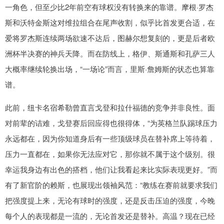
一角色，但至少比2年前空有球权没有转换来的靠谱。摩根·罗杰
斯和沃特金斯这对维拉组合在尾声收割，似乎比首发更合适，在
爱将罗杰斯连续两场欲速不达后，图赫尔想复刻的，更是后者欧
洲杯半决赛的神兵天降。而在防线上，格伊、斯通斯和孔萨三人
大概率继续轮换出场，“一场论”而言，里斯·詹姆斯的状态也算靠
谱。
此前，纽卡名宿希勒曾直言戈登和拉什福德的竞争并非良性。面
对前辈的诘难，戈登赛后回应得也很得体，“为英格兰队踢球压力
永远都在，因为你知道身后有一些顶级球员在替补席上等待着，
压力一直都在，如果你无法应对它，那你就不属于这个级别。很
幸运我身边有出色的搭档，他们让我看起来比实际表现更好。”而
有了新官阶的赖斯，也展现出领袖风范：“教练在赛前就要求我们
把强度提上来，无论有球时的强度，还是反击压迫的强度，今晚
每个人的表现都是一流的，无论首发还是替补。高温？现在已经