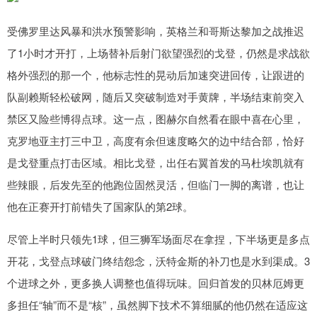
受佛罗里达风暴和洪水预警影响，英格兰和哥斯达黎加之战推迟
了1小时才开打，上场替补后射门欲望强烈的戈登，仍然是求战欲
格外强烈的那一个，他标志性的晃动后加速突进回传，让跟进的
队副赖斯轻松破网，随后又突破制造对手黄牌，半场结束前突入
禁区又险些博得点球。这一点，图赫尔自然看在眼中喜在心里，
克罗地亚主打三中卫，高度有余但速度略欠的边中结合部，恰好
是戈登重点打击区域。相比戈登，出任右翼首发的马杜埃凯就有
些辣眼，后发先至的他跑位固然灵活，但临门一脚的离谱，也让
他在正赛开打前错失了国家队的第2球。
尽管上半时只领先1球，但三狮军场面尽在拿捏，下半场更是多点
开花，戈登点球破门终结怨念，沃特金斯的补刀也是水到渠成。3
个进球之外，更多换人调整也值得玩味。回归首发的贝林厄姆更
多担任“轴”而不是“核”，虽然脚下技术不算细腻的他仍然在适应这