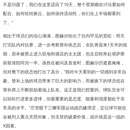
不是问题了，我们在这里适应了10天，整个星期都在讨论要如何
配合、如何轮转换位、如何保持流动性，你们在上半场都看到
了。”
相比于球员们的信心满满，图赫尔给出了任内罕见的宽松：明天
打完队内对抗赛，进一步考察替补状态后，全队将迎来1天半的假
期，原本被禁止进入驻地和酒店的太太团，也在启程奔赴堪萨斯
前获准陪同另一半。虽然在被问及首发时，图赫尔仍遮遮掩掩，
但对麾下的状态他打出了高分，“我对今天看到的一切感到非常自
豪。替补上场的球员带来了巨大的影响力，而被换下的球员也在
替补席上不断鼓励着场上队友。这正是我们想要的。球队完全可
以轻松打进更多进球，但最重要的是态度、能量和强度都处于非
常高的水平。”尽管眼下三狮军团运动战仍嫌滞涩，定位球可能也
会被列入重点关照对象，但戈登的破袭价值，或许就是这一战的
X因素。