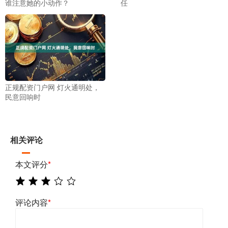
谁注意她的小动作？
任
正规配资门户网 灯火通明处，
民意回响时
相关评论
本文评分
*
评论内容
*