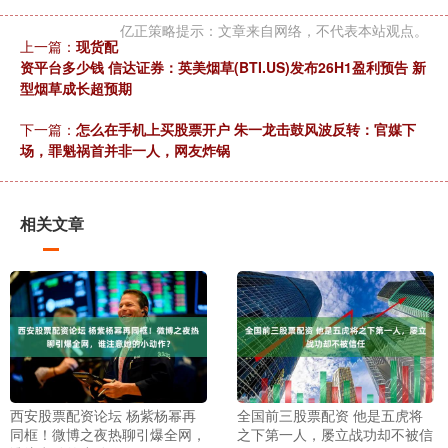
亿正策略提示：文章来自网络，不代表本站观点。
上一篇：
现货配
资平台多少钱 信达证券：英美烟草(BTI.US)发布26H1盈利预告 新
型烟草成长超预期
下一篇：
怎么在手机上买股票开户 朱一龙击鼓风波反转：官媒下
场，罪魁祸首并非一人，网友炸锅
相关文章
西安股票配资论坛 杨紫杨幂再
全国前三股票配资 他是五虎将
同框！微博之夜热聊引爆全网，
之下第一人，屡立战功却不被信