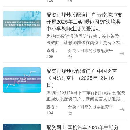
128
要思想，认真....
配资正规炒股配资门户 云南腾冲市
开展2025年工会“暖边固防”边境县
中小学教师生活关爱活动
为持续深化“暖边固防”行动，关心关爱一
线教师，让教师群体在岗位上更有幸福
感、事业上更有成就感、社会上更有荣誉
分类：可靠的股票配资平
查看：
感，助力教师安心扎根边疆、潜心育人，
台
206
近日配资正规炒股....
配资正规炒股配资门户 中国之声
《国防时空》（2025年12月16
日）
国防部12月15日下午举行例行记者会配资
正规炒股配资门户，新闻发言人就近期涉
军问题发布消息并回答记者提问。 重点关
分类：可靠的股票配资平
查看：
注：国务院办公厅、中央军委办公厅印发
台
104
《兵役登记....
配资网上 国机汽车2025年中期分