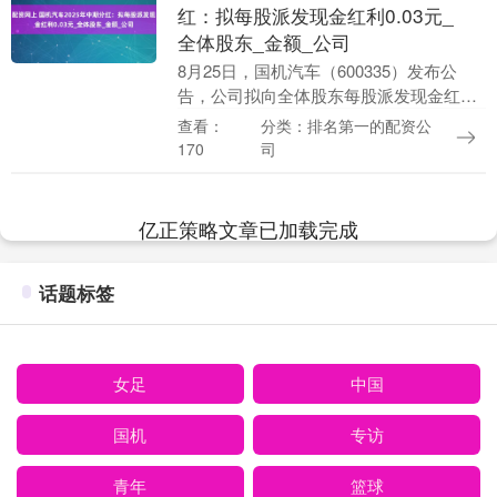
红：拟每股派发现金红利0.03元_
全体股东_金额_公司
8月25日，国机汽车（600335）发布公
告，公司拟向全体股东每股派发现金红利
0.03元（含税）配资网上，预计总派发金
分类：排名第一的配资公
查看：
额为4487万元。 2025年中期配资网上....
司
170
亿正策略文章已加载完成
话题标签
女足
中国
国机
专访
青年
篮球