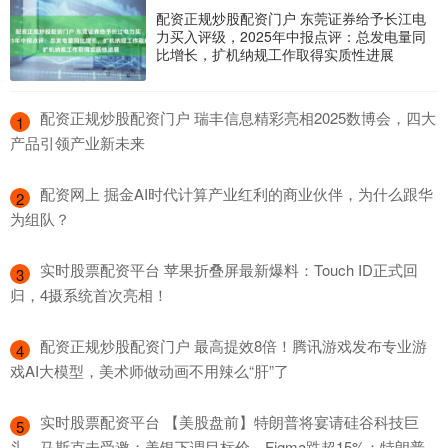
配资正规炒股配资门户 东莞证券给予长江电
力买入评级，2025年中报点评：总发电量同
比增长，扩机纳规工作取得实质性进展
​配资正规炒股配资门户 瑞丰信息精彩亮相2025数博会，四大
1
产品引领产业新未来
​配资网上 掘金AI时代计算产业红利的商业伙伴，为什么跟华
2
为组队？
​实时股票配资平台 苹果折叠屏最新爆料：Touch ID正式回
3
归，4摄系统首次亮相！
​配资正规炒股配资门户 最高提效8倍！腾讯游戏发布专业游
4
戏AI大模型，美术师做动画不用辣么“肝”了
​实时股票配资平台 【美股盘前】特朗普将宴请硅谷科技巨
5
头，马斯克未受邀；美银下调目标价，Figma跌超15%；特朗普