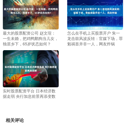
最大的股票配资公司 赵文瑄：
怎么在手机上买股票开户 朱一
一生未婚，把鸡鸭鹅狗当儿女，
龙击鼓风波反转：官媒下场，罪
独居乡下，65岁状态如何？
魁祸首并非一人，网友炸锅
实时股票配资平台 日本经济数
据走弱 央行加息前景再添变数
相关评论