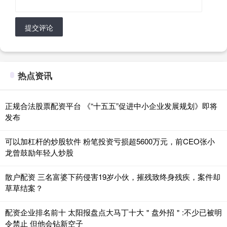
提交评论
热点资讯
正规合法股票配资平台 《“十五五”促进中小企业发展规划》即将
发布
可以加杠杆的炒股软件 粉笔投资亏损超5600万元，前CEO张小
龙曾鼓励年轻人炒股
散户配资 三名富婆下药侵害19岁小伙，摧残致终身残疾，案件却
草草结案？
配资企业排名前十 太阳报盘点大马丁十大＂盘外招＂:不少已被明
令禁止 但他会钻新空子