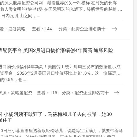
的源头股票配资公司网，藏着世界的另一种模样 在时光的长廊
着人类文明的精神灯塔 在国际明珠的光辉下，聆听世界的脉搏 这
日内瓦 湖山之间，....
源：盛谷策略
查看：144
分类：配资企业排名前十
票配资平台 美国2月进口物价涨幅创4年新高 通胀风险
进口物价涨幅创4年新高！美国劳工统计局周三发布的数据显示成
资平台，2026年2月美国进口物价环比上涨1.3%，这一涨幅远超
0.5%，创....
来源：策略盈配资
查看：115
分类：配资企业排名前十
国 小杨阿姨不敢狂了，马筱梅和儿子去向被曝，她30
保住了
0日汪小菲直播里透着股轻松劲儿，说是等宝宝满月，就要带着马
子出门旅游。这计划听着挺美，可大伙儿心里都犯嘀咕：两口子