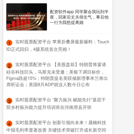
配资软件app 同学聚会我玩到半
夜，回家后丈夫很生气，事后他
一行为我怒提离婚
​实时股票配资平台 苹果折叠屏最新爆料：Touch
1
ID正式回归，4摄系统首次亮相！
​实时股票配资平台 【美股盘前】特朗普将宴请
2
硅谷科技巨头，马斯克未受邀；美银下调目标价，
Figma跌超15%；特朗普提名美联储新理事米兰将出
席听证会；美国8月ADP就业人数今日公布
​实时股票配资平台 “聚力振兴·赋能先行”基层干
3
部乡村振兴能力提升培训班在河南滑县开班
​实时股票配资平台 创新引领向未来！晟楠科技
4
中报毛利率显著改善 关键技术突破打开成长新空间