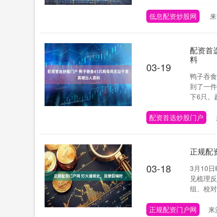
低息配资炒股网
来
配资首
料
03-19
鸭子吞食
到了一件
下6只。
配资首选炒股门户
正规配
03-18
3月10
见梳理反
组、校对
正规配资门户网
来