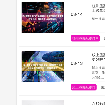
杭州股
上篮拿
03-14
杭州股票
杭州股票配资门户
线上股
更好吗
03-13
线上股票
比赛，伦
分5篮....
线上股票配资网
来
在线炒