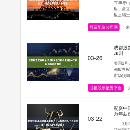
在湖与山
里，矗立
里是瑞士·
股票配资公司网
来
成都股
加剧
03-26
美国2月
都股票配
市场预期的
成都股票配资平台
配资中
万年薪
03-22
3月2
筱梅和孩