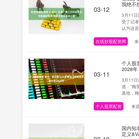
我绝不
03-12
3月11
受了记者
认为这是我
在线炒股配资网
来
个人股
2028年
03-11
3月11
道：“梅
基地，梅里
个人股票配资
来
国内知
定义&
03-10