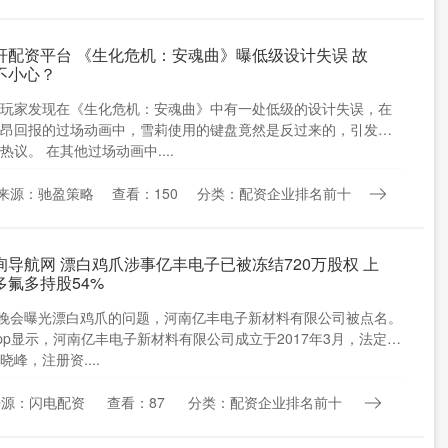
杆配资平台 《生化危机：安魂曲》曝低级设计失误 故
不小心？
玩家发现在《生化危机：安魂曲》中有一处低级的设计失误，在
昂回报的过场动画中，雪莉使用的键盘竟然是反过来的，引发了
热议。 在其他过场动画中....
来源：驰盈策略
查看：150
分类：配资企业排名前十
询导航网 漂白鸡爪涉事亿丰电子已被冻结720万股权 上
多氟多持股54%
5晚会曝光漂白鸡爪的问题，河南亿丰电子新材料有限公司被点名。
pp显示，河南亿丰电子新材料有限公司成立于2017年3月，法定代
峰，注册资....
来源：闪电配资
查看：87
分类：配资企业排名前十