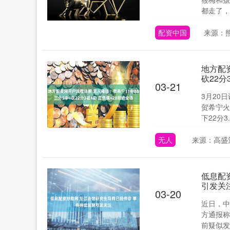
都走了，家
配资中国
来源：
地方配
砍22分
03-21
3月20
贺希宁火
下22分3..
无人
来源：高盛
低息配
引发关
03-20
近日，中
方通报称
前疑似发布