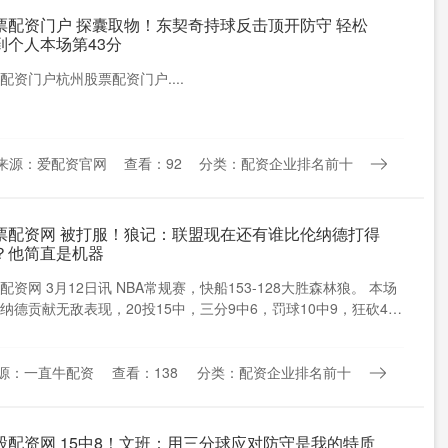
票配资门户 探囊取物！东契奇持球反击顶开防守 轻松
到个人本场第43分
配资门户杭州股票配资门户....
来源：爱配资官网
查看：92
分类：配资企业排名前十
票配资网 被打服！狼记：联盟现在还有谁比伦纳德打得
？他简直是机器
配资网 3月12日讯 NBA常规赛，快船153-128大胜森林狼。 本场
纳德贡献无敌表现，20投15中，三分9中6，罚球10中9，狂砍45
源：一直牛配资
查看：138
分类：配资企业排名前十
股配资网 15中8！文班：用三分球应对防守是我的特质