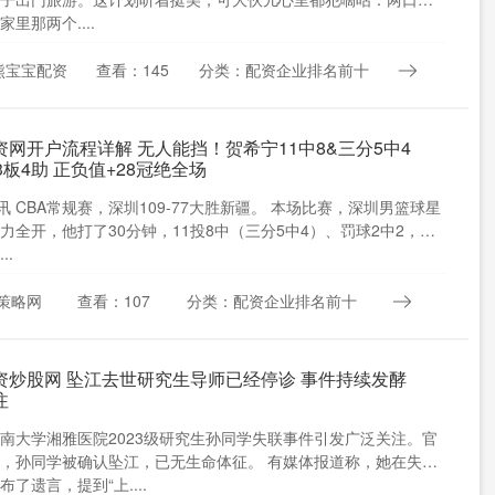
里那两个....
熊宝宝配资
查看：145
分类：配资企业排名前十
资网开户流程详解 无人能挡！贺希宁11中8&三分5中4
3板4助 正负值+28冠绝全场
日讯 CBA常规赛，深圳109-77大胜新疆。 本场比赛，深圳男篮球星
力全开，他打了30分钟，11投8中（三分5中4）、罚球2中2，砍
..
策略网
查看：107
分类：配资企业排名前十
资炒股网 坠江去世研究生导师已经停诊 事件持续发酵
注
南大学湘雅医院2023级研究生孙同学失联事件引发广泛关注。官
，孙同学被确认坠江，已无生命体征。 有媒体报道称，她在失联
了遗言，提到“上....