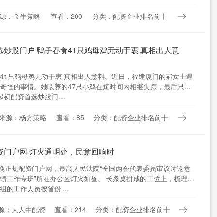
源：金牛策略
查看：200
分类：配资企业排名前十
选炒股门户 鸭子吞食41只鸡母鸡无动于衷 真相出人意
41只鸡母鸡无动于衷 真相出人意料。近日，福建厦门的郝女士遇
奇怪的事情。她喂养的47只小鸡在短时间内相继失踪，最后只剩
起初配资首选炒股门....
来源：杨方策略
查看：85
分类：配资企业排名前十
资门户网 灯火通明处，民意回响时
日晚正规配资门户网，最高人民法院“全国两会代表委员审议讨论意
馈工作专班”所在办公区灯火如昼。 长条桌拼成的工位上，梳理
组的工作人员按省份....
源：人人牛配资
查看：214
分类：配资企业排名前十