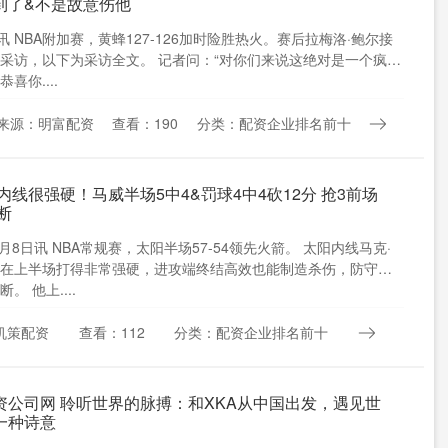
到了&不是故意伤他
日讯 NBA附加赛，黄蜂127-126加时险胜热火。赛后拉梅洛·鲍尔接
采访，以下为采访全文。 记者问：“对你们来说这绝对是一个疯狂
喜你....
来源：明富配资
查看：190
分类：配资企业排名前十
内线很强硬！马威半场5中4&罚球4中4砍12分 抢3前场
断
4月8日讯 NBA常规赛，太阳半场57-54领先火箭。 太阳内线马克·
在上半场打得非常强硬，进攻端终结高效也能制造杀伤，防守也
。 他上....
机策配资
查看：112
分类：配资企业排名前十
资公司网 聆听世界的脉搏：和XKA从中国出发，遇见世
一种诗意