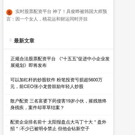
​实时股票配资平台 神了！具俊晔被韩国大师预
5
言：因一个女人，桃花运和财运同时开挂
最新文章
正规合法股票配资平台 《“十五五”促进中小企业发
展规划》即将发布
可以加杠杆的炒股软件 粉笔投资亏损超5600万
元，前CEO张小龙曾鼓励年轻人炒股
散户配资 三名富婆下药侵害19岁小伙，摧残致终
身残疾，案件却草草结案？
配资企业排名前十 太阳报盘点大马丁十大＂盘外
招＂:不少已被明令禁止 但他会钻新空子