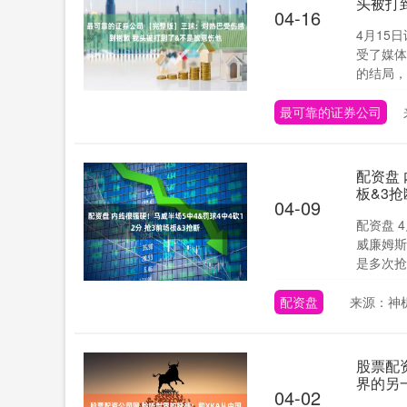
头被打
04-16
4月15
受了媒体
的结局，恭
最可靠的证券公司
配资盘 
板&3抢
04-09
配资盘 
威廉姆斯
是多次抢断
配资盘
来源：神
股票配
界的另
04-02