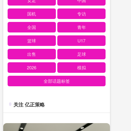
女足
中国
国机
专访
全国
青年
篮球
U17
出售
足球
2026
模拟
全部话题标签
关注 亿正策略