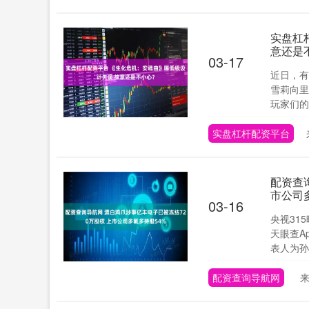
实盘杠
意还是
03-17
近日，有
雪莉向里
玩家们的
实盘杠杆配资平台
配资查
市公司
03-16
央视31
天眼查A
表人为孙晓
配资查询导航网