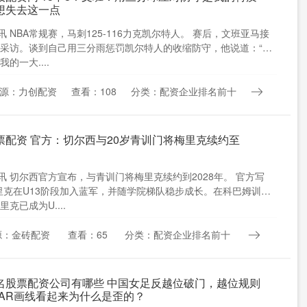
想失去这一点
日讯 NBA常规赛，马刺125-116力克凯尔特人。 赛后，文班亚马接
采访。谈到自己用三分雨惩罚凯尔特人的收缩防守，他说道：“我
的一大....
源：力创配资
查看：108
分类：配资企业排名前十
票配资 官方：切尔西与20岁青训门将梅里克续约至
日讯 切尔西官方宣布，与青训门将梅里克续约到2028年。 官方写
里克在U13阶段加入蓝军，并随学院梯队稳步成长。在科巴姆训练
克已成为U....
源：金砖配资
查看：65
分类：配资企业排名前十
名股票配资公司有哪些 中国女足反越位破门，越位规则
VAR画线看起来为什么是歪的？