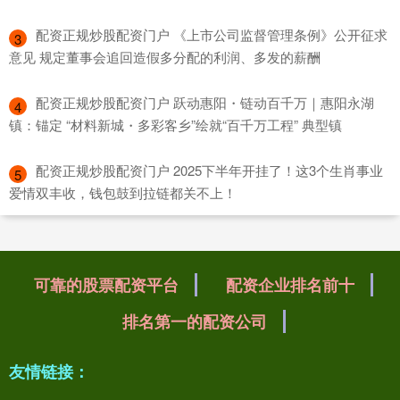
​配资正规炒股配资门户 《上市公司监督管理条例》公开征求
3
意见 规定董事会追回造假多分配的利润、多发的薪酬
​配资正规炒股配资门户 跃动惠阳・链动百千万｜惠阳永湖
4
镇：锚定 “材料新城・多彩客乡”绘就“百千万工程” 典型镇
​配资正规炒股配资门户 2025下半年开挂了！这3个生肖事业
5
爱情双丰收，钱包鼓到拉链都关不上！
可靠的股票配资平台
配资企业排名前十
排名第一的配资公司
友情链接：