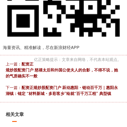
海量资讯、精准解读，尽在新浪财经APP
亿正策略提示：文章来自网络，不代表本站观点。
上一篇：
配资正
规炒股配资门户 慈禧太后和外国公使夫人的合影，不得不说，她
的气质确实不一般
下一篇：
配资正规炒股配资门户 跃动惠阳・链动百千万｜惠阳永
湖镇：锚定 “材料新城・多彩客乡”绘就“百千万工程” 典型镇
相关文章