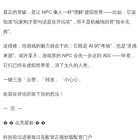
真正的突破，是让 NPC 像人一样"理解"虚拟世界——比如，它该
知道"玩家刚才那句话是在开玩笑"，而不是机械地回答"指令无
效"。
这很难，但游戏的魅力就在于此：它既是 AI 的"考场"，也是"灵感
来源"。或许某天，游戏里的 NPC 会先一步达到 AGI ——毕竟，
它们已经在虚拟世界里，演了太久的人类。
一键三连「点赞」「转发」「小心心」
欢迎在评论区留下你的想法！
— 完 —
� � 点亮星标 � �
科技前沿进展每日见配资正规炒股配资门户