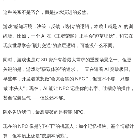
这种关系不是巧合，而是技术演进的必然。
游戏"感知环境→决策→反馈→迭代"的逻辑，本质上就是 AI 的训
练场。比如，一个 AI 在《王者荣耀》里学会"蹲草埋伏"，和它在
现实世界学会"预判交通"的底层逻辑，可能没什么不同。
同时，游戏也是对 3D 资产有着最大需求的重要场景之一。但更
关键的是，游戏对"极致体验"的追求，一直在逼着 AI 突破极限。
早些年，开发者就想做"会哭会笑的 NPC "，但技术不够，只能
做"木头人"；现在，AI 能让 NPC 记住你的名字、吐槽你的操作，
甚至假装生气——但这还不够。
陈冬告诉我们，最想突破的是智能 NPC。
现在的 NPC 像是"打补丁"的机器人：加个记忆模块、塞个情感计
算，但本质上还是"按剧本演戏"。