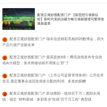
配资正规炒股配资门户 【新思想引领新征
程】新时代党的治疆方略引领新疆谱写繁荣发
展新篇章
​配资正规炒股配资门户 瑞丰信息精彩亮相2025数博会，四大
1
产品引领产业新未来
​配资正规炒股配资门户 最高提效8倍！腾讯游戏发布专业游
2
戏AI大模型，美术师做动画不用辣么“肝”了
​配资正规炒股配资门户 《上市公司监督管理条例》公开征求
3
意见 规定董事会追回造假多分配的利润、多发的薪酬
​配资正规炒股配资门户 跃动惠阳・链动百千万｜惠阳永湖
4
镇：锚定 “材料新城・多彩客乡”绘就“百千万工程” 典型镇